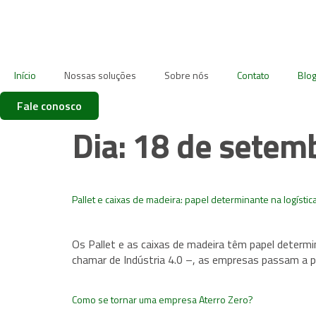
Início
Nossas soluções
Sobre nós
Contato
Blo
Fale conosco
Dia:
18 de setem
Pallet e caixas de madeira: papel determinante na logísti
Os Pallet e as caixas de madeira têm papel determ
chamar de Indústria 4.0 –, as empresas passam a pr
Como se tornar uma empresa Aterro Zero?