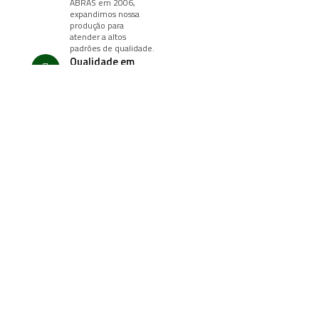
ABRAS em 2006,
expandimos nossa
produção para
atender a altos
padrões de qualidade.
Qualidade em
cada Pallet
Ampliamos nossa
produção de pallets
padrão PBR em larga
CIA DO
escala, atendendo
com excelência o
PALLET'S
setor.